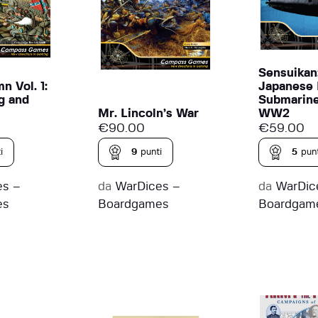
Sensuikan
n Vol. 1:
Japanese 
g and
Submarine
Mr. Lincoln’s War
WW2
€
90.00
€
59.00
i
9
punti
5
punt
es –
da
WarDices –
da
WarDic
es
Boardgames
Boardgam