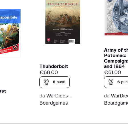
isponibile
Army of t
Potomac:
Campaigns
Thunderbolt
and 1864
€
68.00
€
61.00
6
punti
6
punt
est
da
WarDices –
da
WarDic
Boardgames
Boardgam