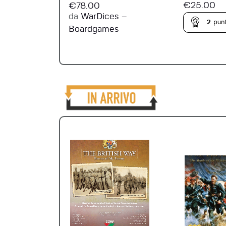
€
25.00
€
78.00
da
WarDices –
2
punt
Boardgames