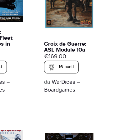
:
Fleet
Croix de Guerre:
s in
ASL Module 10a
€
169.00
16
punti
i
da
WarDices –
es –
Boardgames
es