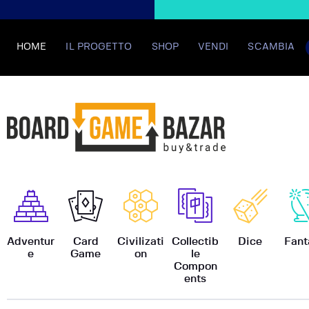
HOME
IL PROGETTO
SHOP
VENDI
SCAMBIA
BoardGame
Adventur
Card
Civilizati
Collectib
Dice
Fant
e
Game
on
le
Compon
ents