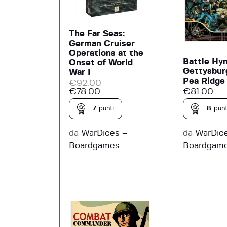
The Far Seas:
German Cruiser
Operations at the
Battle Hym
Onset of World
Gettysbur
War I
Pea Ridge
€
92.00
€
81.00
€
78.00
8
punt
7
punti
da
WarDic
da
WarDices –
Boardgam
Boardgames