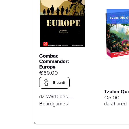
scambio d
Combat
Commander:
Europe
€
69.00
6
punti
Tzulan Qu
da
WarDices –
€
5.00
Boardgames
da
Jhared