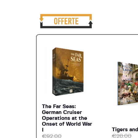
The Far Seas:
German Cruiser
Operations at the
Onset of World War
Tigers and
I
€
28.00
€
92.00