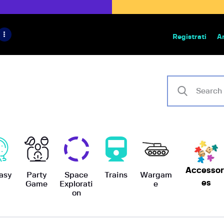
HOME
IL PROGETTO
Registrati
A
Bazar | vendita e scambio giochi
BoardGameBazar
SHOP
VENDI
SCAMBIA
CASE EDITRICI
AIUTO
Accessor
asy
Party
Space
Trains
Wargam
es
Game
Explorati
e
on
BLOG-NEWS