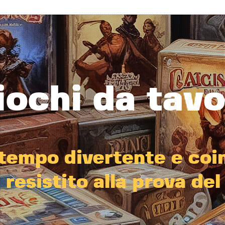
EVENTI
i
o
c
h
i
d
a
t
a
v
t
e
m
p
o
d
i
v
e
r
t
e
n
t
e
e
c
o
i
a
r
e
s
i
s
t
i
t
o
a
l
l
a
p
r
o
v
a
d
e
l