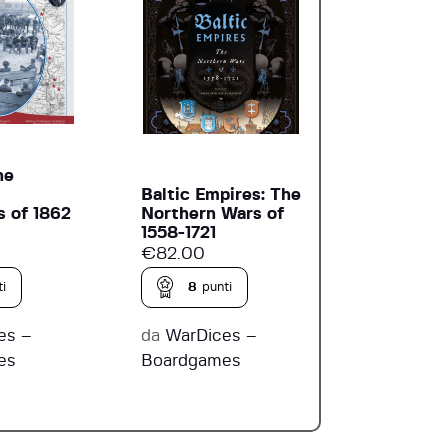
he
Baltic Empires: The
 of 1862
Northern Wars of
1558-1721
€
82.00
i
8
punti
es –
da
WarDices –
es
Boardgames