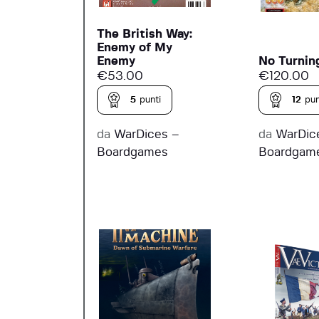
The British Way:
Enemy of My
Enemy
No Turnin
€
53.00
€
120.00
5
punti
12
pun
da
WarDices –
da
WarDic
Boardgames
Boardgam