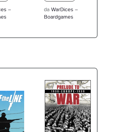
ces –
da
WarDices –
mes
Boardgames