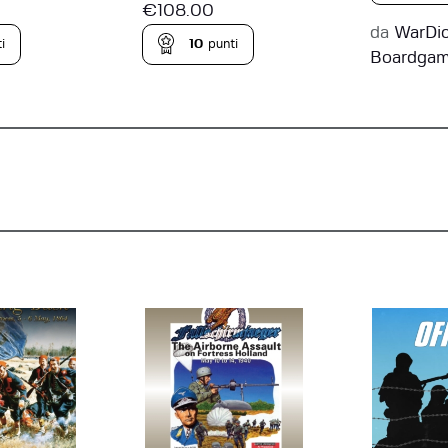
€
108.00
da
WarDi
i
10
punti
Boardga