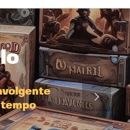
o
l
o
n
v
o
l
g
e
n
t
e
t
e
m
p
o