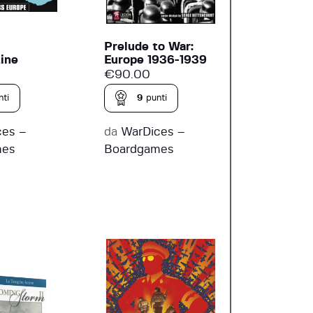
Prelude to War:
ine
Europe 1936-1939
€
90.00
nti
9
punti
ces –
da
WarDices –
mes
Boardgames