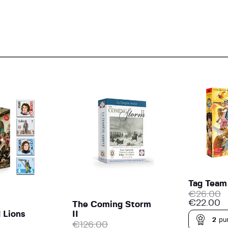
Tag Team
€
26.00
€
22.00
The Coming Storm
 Lions
II
2
pun
€
126.00