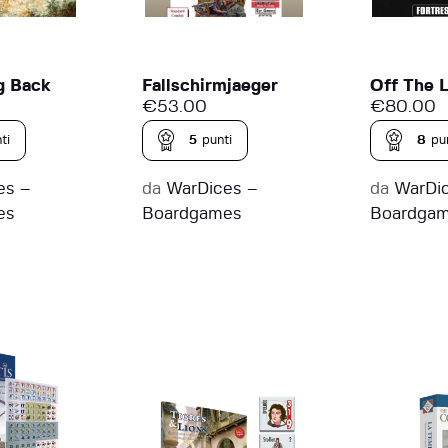
g Back
Fallschirmjaeger
Off The L
€
53.00
€
80.00
ti
5
punti
8
pu
es –
da
WarDices –
da
WarDi
es
Boardgames
Boardga