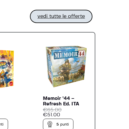
vedi tutte le offerte
Memoir ’44 –
Refresh Ed. ITA
€
65.00
€
51.00
ti
5
punti