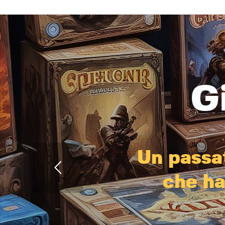
G
U
n
p
a
s
s
a
c
h
e
h