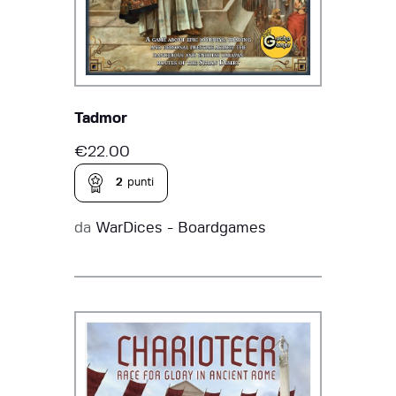
Tadmor
€
22.00
2
punti
da
WarDices - Boardgames