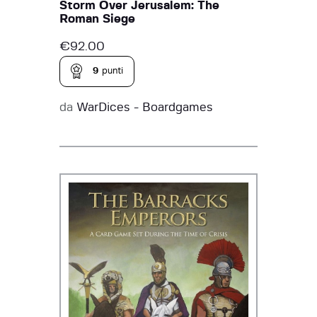
Storm Over Jerusalem: The
Roman Siege
€
92.00
9
punti
da
WarDices - Boardgames