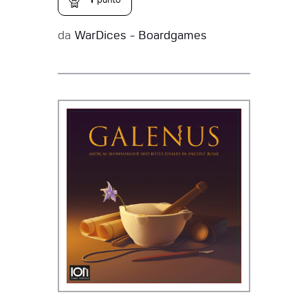
1
punto
da
WarDices - Boardgames