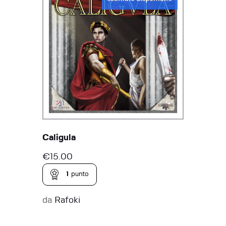
Caligula
€
15.00
1
punto
da
Rafoki