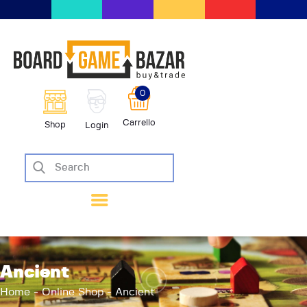
BoardGameBazar | vendita e scam
giochi da tavolo
BoardGameBazar
0
HOME
Carrello
Shop
Login
IL PROGETTO
SHOP
VENDI
SCAMBIA
CASE EDITRICI
AIUTO
BLOG-NEWS
Ancient
EVENTI
Home
Online Shop
Ancient