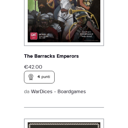
The Barracks Emperors
€
42.00
4
punti
da
WarDices - Boardgames