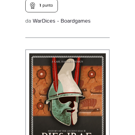
1
punto
da
WarDices - Boardgames