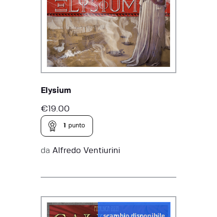
Elysium
€
19.00
1
punto
da
Alfredo Ventiurini
scambio disponibile