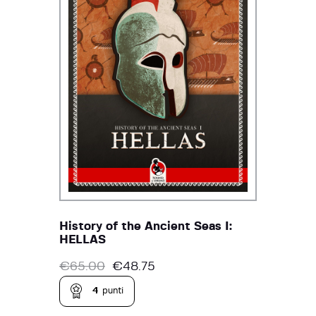
History of the Ancient Seas I:
HELLAS
€
65.00
€
48.75
4
punti