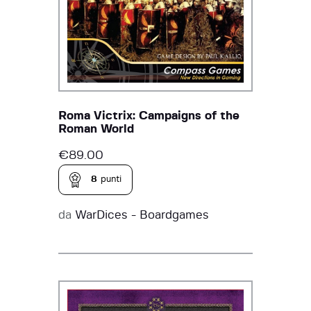
Roma Victrix: Campaigns of the
Roman World
€
89.00
8
punti
da
WarDices - Boardgames