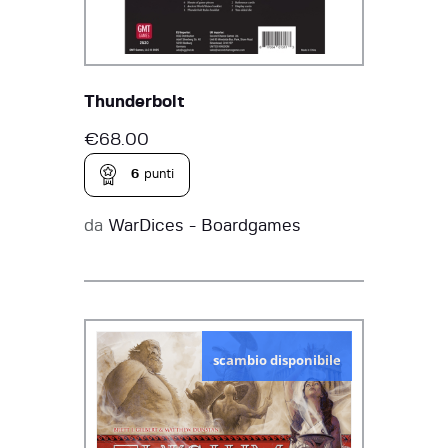
Thunderbolt
€
68.00
6
punti
da
WarDices - Boardgames
scambio disponibile