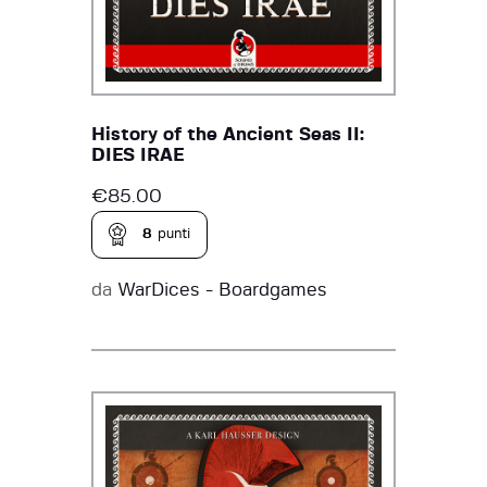
History of the Ancient Seas II:
DIES IRAE
€
85.00
8
punti
da
WarDices - Boardgames