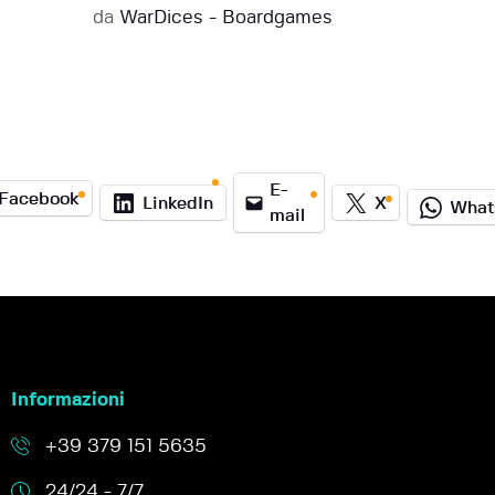
da
WarDices - Boardgames
E-
Facebook
LinkedIn
X
What
mail
Informazioni
+39 379 151 5635
24/24 - 7/7