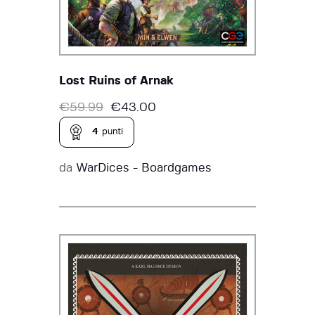
Lost Ruins of Arnak
€
59.99
€
43.00
4
punti
da
WarDices - Boardgames