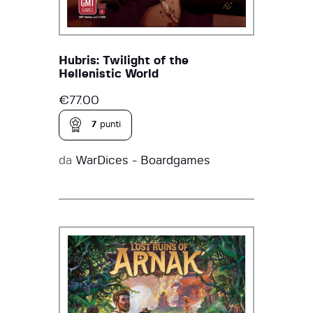
Hubris: Twilight of the
Hellenistic World
€
77.00
7
punti
da
WarDices - Boardgames