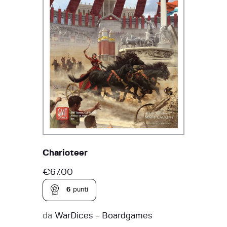
Charioteer
€
67.00
6
punti
da
WarDices - Boardgames