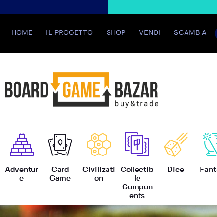
HOME
IL PROGETTO
SHOP
VENDI
SCAMBIA
BoardGame
Adventur
Card
Civilizati
Collectib
Dice
Fant
e
Game
on
le
Compon
ents