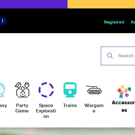
HOME
IL PROGETTO
Registrati
A
Bazar | vendita e scambio giochi
BoardGameBazar
SHOP
VENDI
SCAMBIA
CASE EDITRICI
AIUTO
Accessor
asy
Party
Space
Trains
Wargam
es
Game
Explorati
e
on
BLOG-NEWS