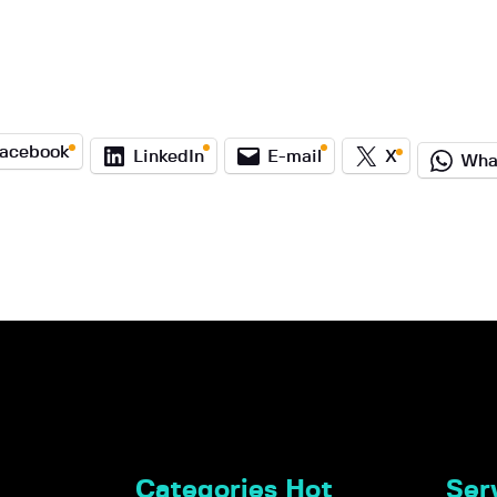
acebook
LinkedIn
E-mail
X
Wha
Categories Hot
Serv