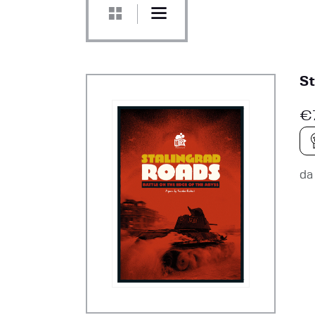
St
€
d