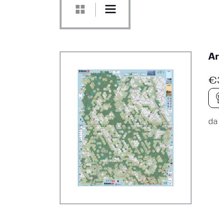
Ar
€
d