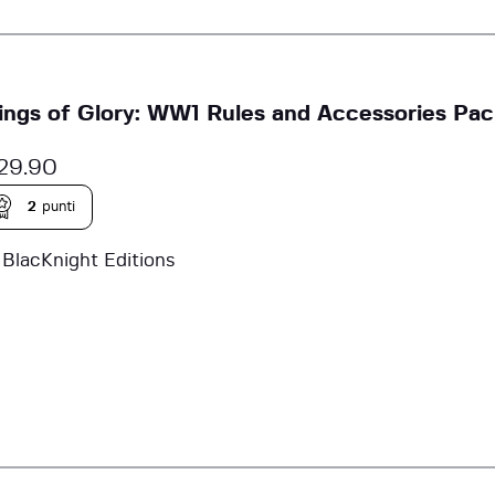
ngs of Glory: WW1 Rules and Accessories Pa
29.90
2
punti
a
BlacKnight Editions