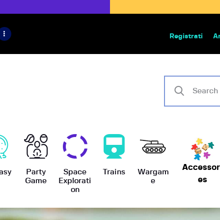
HOME
IL PROGETTO
Registrati
A
Bazar | vendita e scambio giochi
BoardGameBazar
SHOP
VENDI
SCAMBIA
CASE EDITRICI
AIUTO
Accessor
asy
Party
Space
Trains
Wargam
es
Game
Explorati
e
on
BLOG-NEWS