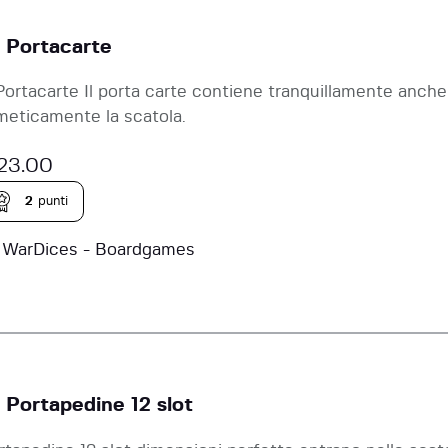
 Portacarte
Portacarte Il porta carte contiene tranquillamente anche
meticamente la scatola.
23.00
2
punti
a
WarDices - Boardgames
 Portapedine 12 slot