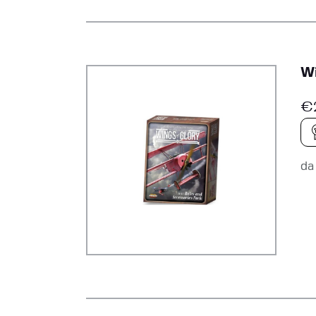
Wi
€
d