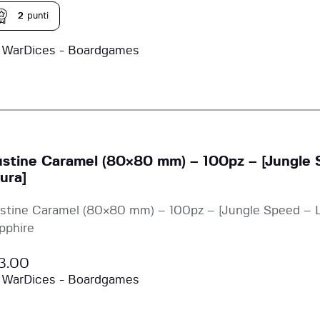
2
punti
a
WarDices - Boardgames
stine Caramel (80×80 mm) – 100pz – [Jungle S
ura]
stine Caramel (80×80 mm) – 100pz – [Jungle Speed – Lu
pphire
3.00
a
WarDices - Boardgames