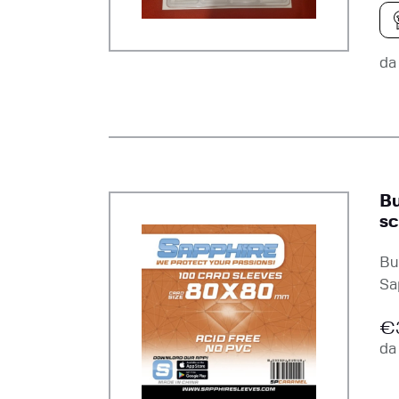
d
Bu
sc
Bu
Sa
€
d