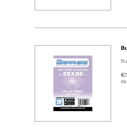
Bu
Bu
€
d