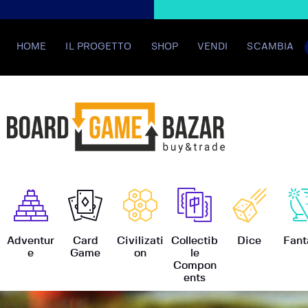
HOME
IL PROGETTO
SHOP
VENDI
SCAMBIA
BoardGame
Adventur
Card
Civilizati
Collectib
Dice
Fant
e
Game
on
le
Compon
ents