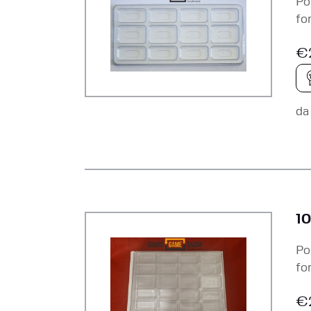
Po
fo
€
d
10
Po
fo
€