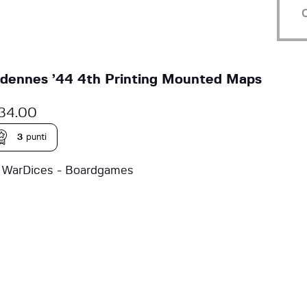
dennes ’44 4th Printing Mounted Maps
34.00
3
punti
a
WarDices - Boardgames