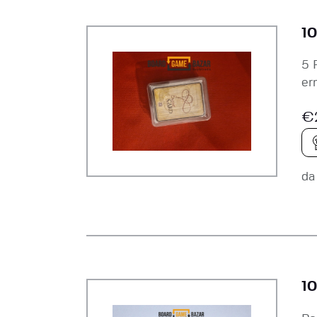
10
5 
er
€
d
10