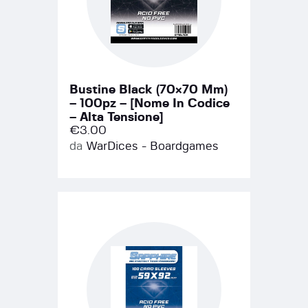
Bustine Black (70×70 Mm)
– 100pz – [Nome In Codice
– Alta Tensione]
€
3.00
da
WarDices - Boardgames