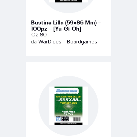
Bustine Lilla (59×86 Mm) –
100pz – [Yu-Gi-Oh]
€
2.80
da
WarDices - Boardgames