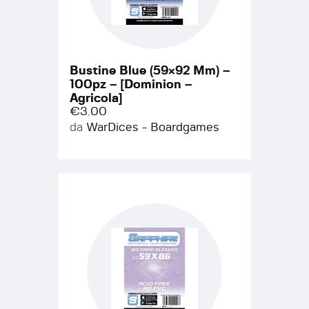
Bustine Blue (59×92 Mm) –
100pz – [Dominion –
Agricola]
€
3.00
da
WarDices - Boardgames