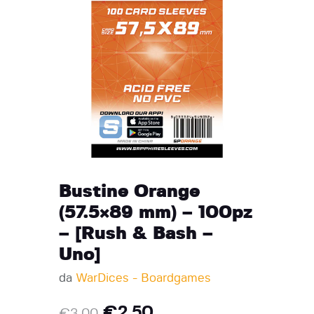
Bustine Orange
(57.5×89 mm) – 100pz
– [Rush & Bash –
Uno]
da
WarDices - Boardgames
€
2.50
€
3.00