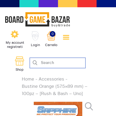
BoardGameBazar | vendita e
scambio giochi da tavolo
BoardGameBazar
0
HOME
My account
Login
Carrello
registrati
IL PROGETTO
SHOP
VENDI
Shop
SCAMBIA
Home
Accessories
CASE EDITRICI
Bustine Orange (57.5×89 mm) –
AIUTO
100pz – [Rush & Bash – Uno]
BLOG-NEWS
EVENTI