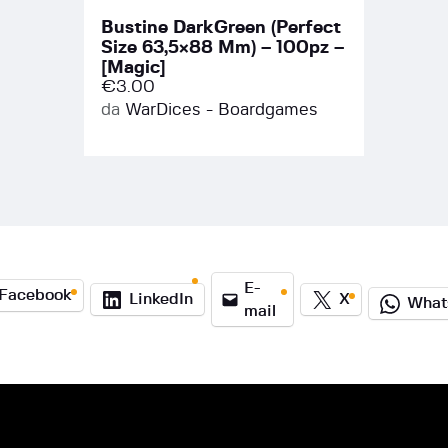
Bustine DarkGreen (Perfect
Size 63,5×88 Mm) – 100pz –
[Magic]
€
3.00
da
WarDices - Boardgames
E-
Facebook
LinkedIn
X
What
mail