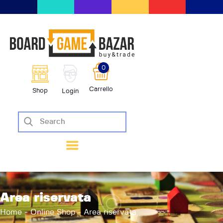
BoardGameBazar | vendita e scam
giochi da tavolo
BoardGameBazar
0
HOME
Carrello
Shop
Login
IL PROGETTO
SHOP
VENDI
SCAMBIA
CASE EDITRICI
AIUTO
BLOG-NEWS
Area riservata
EVENTI
Home
Online Shop
Area riservata