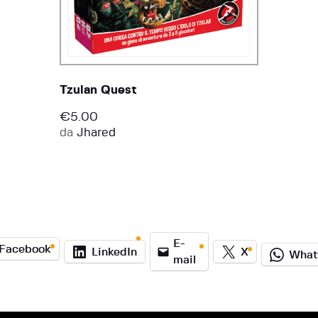
Tzulan Quest
€
5.00
da
Jhared
E-
Facebook
LinkedIn
X
What
mail