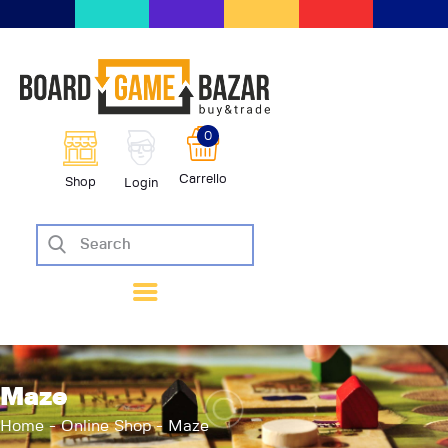
BoardGameBazar | vendita e scam
giochi da tavolo
BoardGameBazar
0
HOME
Carrello
Shop
Login
IL PROGETTO
SHOP
VENDI
SCAMBIA
CASE EDITRICI
AIUTO
BLOG-NEWS
Maze
EVENTI
Home
Online Shop
Maze