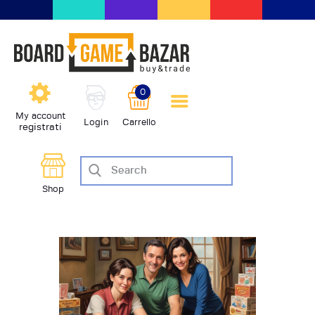
BoardGameBazar | vendita e
scambio giochi da tavolo
BoardGameBazar
0
HOME
My account
Login
Carrello
registrati
IL PROGETTO
SHOP
VENDI
Shop
SCAMBIA
CASE EDITRICI
AIUTO
BLOG-NEWS
EVENTI