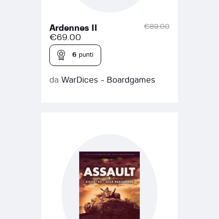
€
89.00
Ardennes II
€
69.00
6
punti
da
WarDices - Boardgames