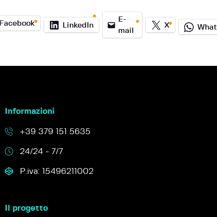
E-
Facebook
LinkedIn
X
What
mail
Informazioni
+39 379 151 5635
24/24 - 7/7
P.iva: 15496211002
Il progetto