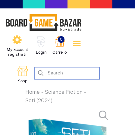
BoardGameBazar | vendita e
scambio giochi da tavolo
BoardGameBazar
0
HOME
My account
Login
Carrello
registrati
IL PROGETTO
SHOP
VENDI
Shop
SCAMBIA
Home
Science Fiction
CASE EDITRICI
Seti (2024)
AIUTO
BLOG-NEWS
EVENTI