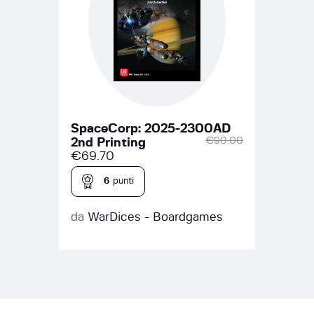
SpaceCorp: 2025-2300AD
€
90.00
2nd Printing
€
69.70
6
punti
da
WarDices - Boardgames