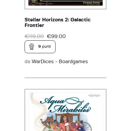
Stellar Horizons 2: Galactic
Frontier
€
119.00
€
99.00
9
punti
da
WarDices - Boardgames