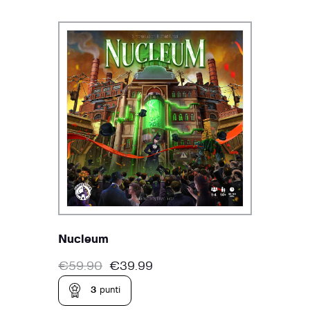
Nucleum
€
59.90
€
39.99
3
punti