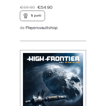
€
59.90
€
54.90
5
punti
da
Playersvaultshop