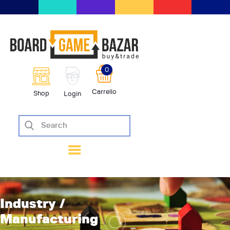
BoardGameBazar | vendita e scam
giochi da tavolo
BoardGameBazar
0
HOME
Carrello
Shop
Login
IL PROGETTO
SHOP
VENDI
SCAMBIA
CASE EDITRICI
AIUTO
BLOG-NEWS
Industry /
EVENTI
Manufacturing