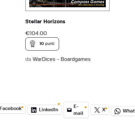
Stellar Horizons
€
104.00
10
punti
da
WarDices - Boardgames
E-
Facebook
LinkedIn
X
What
mail