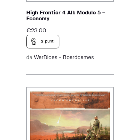
High Frontier 4 All: Module 5 –
Economy
€
23.00
2
punti
da
WarDices - Boardgames