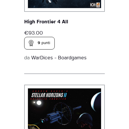
High Frontier 4 All
€
93.00
9
punti
da
WarDices - Boardgames