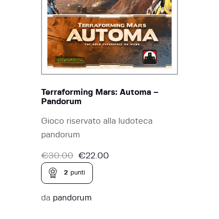
Terraforming Mars: Automa –
Pandorum
Gioco riservato alla ludoteca
pandorum
€
30.00
€
22.00
2
punti
da
pandorum