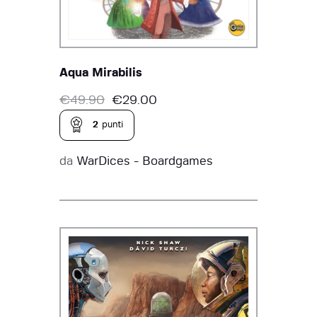
Aqua Mirabilis
€
49.90
€
29.00
2
punti
da
WarDices - Boardgames