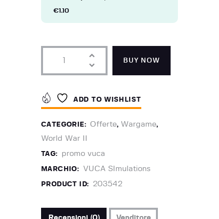
€
1.10
BUY NOW
ADD TO WISHLIST
Offerte
Wargame
CATEGORIE:
,
,
World War II
promo vuca
TAG:
VUCA SImulations
MARCHIO:
203542
PRODUCT ID:
Recensioni (0)
Venditore