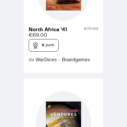
€
75.00
North Africa ’41
€
69.00
6
punti
da
WarDices - Boardgames