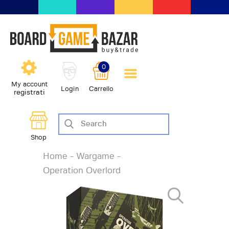
BoardGameBazar | vendita e
scambio giochi da tavolo
BoardGameBazar
0
HOME
My account
Login
Carrello
registrati
IL PROGETTO
SHOP
VENDI
Shop
SCAMBIA
Home
Wargame
CASE EDITRICI
Operation Overlord
AIUTO
BLOG-NEWS
EVENTI