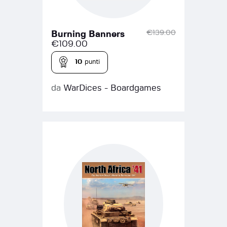
€
139.00
Burning Banners
€
109.00
10
punti
da
WarDices - Boardgames