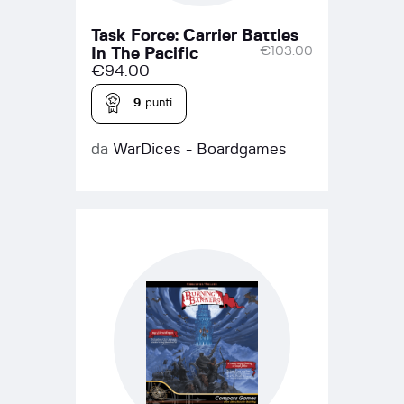
Task Force: Carrier Battles
€
103.00
In The Pacific
€
94.00
9
punti
da
WarDices - Boardgames