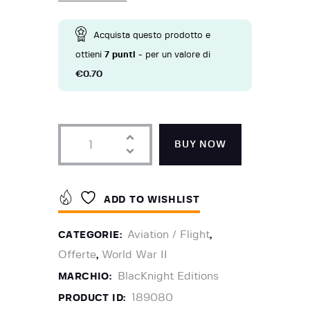
Acquista questo prodotto e
ottieni
7
punti
- per un valore di
€
0.70
BUY NOW
ADD TO WISHLIST
Aviation / Flight
CATEGORIE:
,
Offerte
World War II
,
BlacKnight Editions
MARCHIO:
189080
PRODUCT ID: