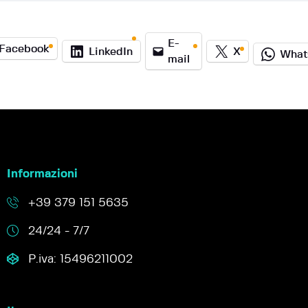
E-
Facebook
LinkedIn
X
What
mail
Informazioni
+39 379 151 5635
24/24 - 7/7
P.iva: 15496211002