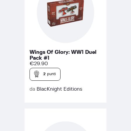
Wings Of Glory: WW1 Duel
Pack #1
€
29.90
2
punti
da
BlacKnight Editions