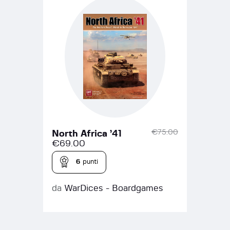
€
75.00
North Africa ’41
€
69.00
6
punti
da
WarDices - Boardgames