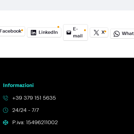
E-
Facebook
LinkedIn
X
What
mail
Informazioni
+39 379 151 5635
24/24 - 7/7
P.iva: 15496211002