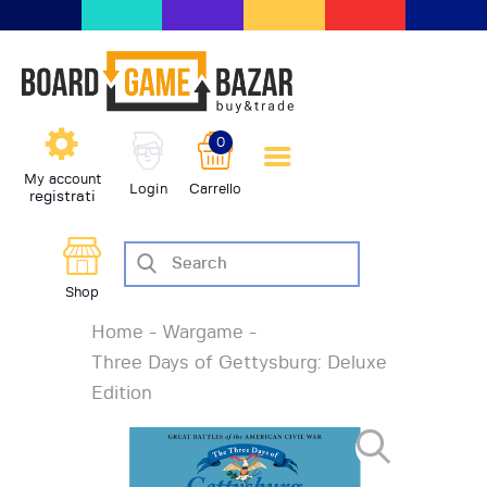
BoardGameBazar | vendita e
scambio giochi da tavolo
BoardGameBazar
0
HOME
My account
Login
Carrello
registrati
IL PROGETTO
SHOP
VENDI
Shop
SCAMBIA
Home
Wargame
CASE EDITRICI
Three Days of Gettysburg: Deluxe
AIUTO
Edition
BLOG-NEWS
EVENTI