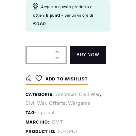
Acquista questo prodotto e
ottieni
8
punti
- per un valore di
€
0.80
BUY NOW
ADD TO WISHLIST
American Civil War
CATEGORIE:
,
Civil War
Offerte
Wargame
,
,
special
TAG:
GMT
MARCHIO:
204340
PRODUCT ID: