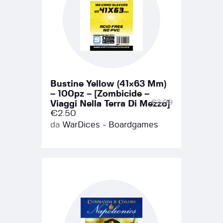
Bustine Yellow (41×63 Mm)
– 100pz – [Zombicide –
€
3.00
Viaggi Nella Terra Di Mezzo]
€
2.50
da
WarDices - Boardgames