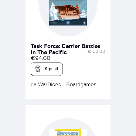
Task Force: Carrier Battles
€
103.00
In The Pacific
€
94.00
9
punti
da
WarDices - Boardgames