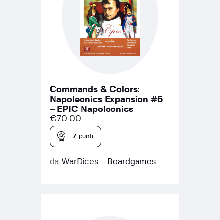
Commands & Colors:
Napoleonics Expansion #6
– EPIC Napoleonics
€
70.00
7
punti
da
WarDices - Boardgames