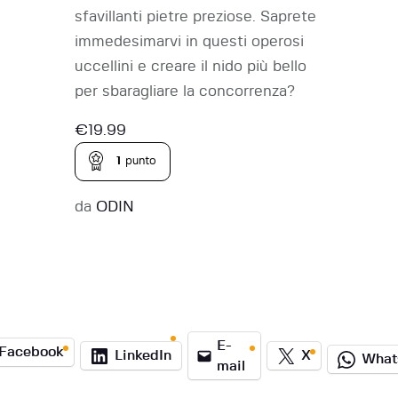
sfavillanti pietre preziose. Saprete
immedesimarvi in questi operosi
uccellini e creare il nido più bello
per sbaragliare la concorrenza?
€
19.99
1
punto
da
ODIN
E-
Facebook
LinkedIn
X
What
mail