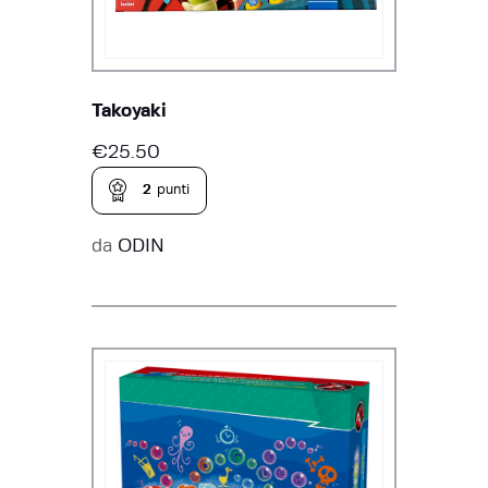
Takoyaki
€
25.50
2
punti
da
ODIN