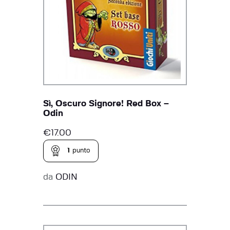
Sì, Oscuro Signore! Red Box –
Odin
€
17.00
1
punto
da
ODIN