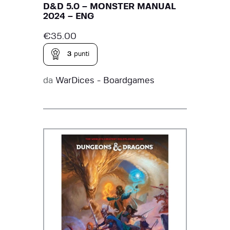
D&D 5.0 – MONSTER MANUAL
2024 – ENG
€
35.00
3
punti
da
WarDices - Boardgames