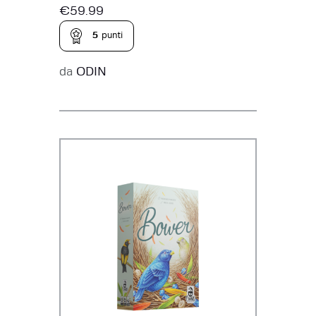
€
59.99
5
punti
da
ODIN