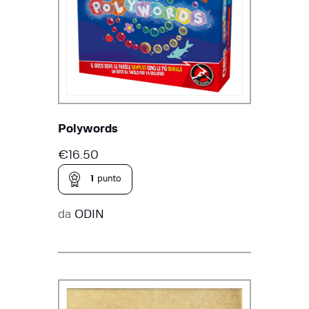
Polywords
€
16.50
1
punto
da
ODIN