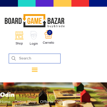
BoardGameBazar | vendita e scam
giochi da tavolo
BoardGameBazar
0
HOME
Carrello
Shop
Login
IL PROGETTO
SHOP
VENDI
SCAMBIA
CASE EDITRICI
AIUTO
BLOG-NEWS
Odin
EVENTI
Home
Online Shop
Offerte
Odin