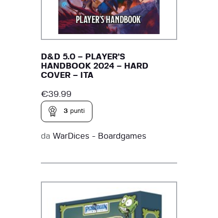
D&D 5.0 – PLAYER’S
HANDBOOK 2024 – HARD
COVER – ITA
€
39.99
3
punti
da
WarDices - Boardgames