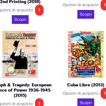
2nd Printing (2018)
Opzioni di acquisto:
1
pzioni di acquisto:
1
Scopri
Scopri
mph & Tragedy: European
Cuba Libre (2013)
nce of Power 1936-1945
Opzioni di acquisto:
1
(2015)
Scopri
pzioni di acquisto:
1