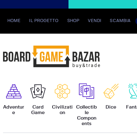
HOME
IL PROGETTO
SHOP
VENDI
SCAMBIA
BoardGame
Adventur
Card
Civilizati
Collectib
Dice
Fant
e
Game
on
le
Compon
ents