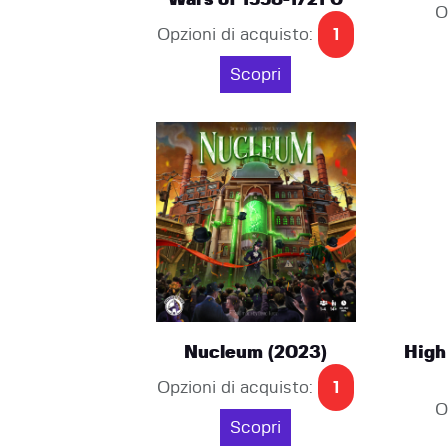
Wars of 1558-1721 0
O
Opzioni di acquisto:
1
Scopri
Nucleum (2023)
High
Opzioni di acquisto:
1
O
Scopri