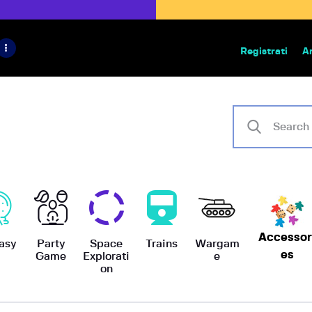
HOME
IL PROGETTO
Registrati
A
Bazar | vendita e scambio giochi
BoardGameBazar
SHOP
VENDI
SCAMBIA
CASE EDITRICI
AIUTO
Accessor
asy
Party
Space
Trains
Wargam
es
Game
Explorati
e
on
BLOG-NEWS