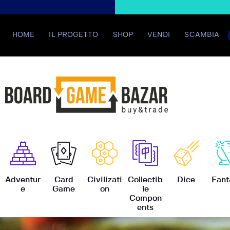
HOME
IL PROGETTO
SHOP
VENDI
SCAMBIA
BoardGame
Adventur
Card
Civilizati
Collectib
Dice
Fant
e
Game
on
le
Compon
ents