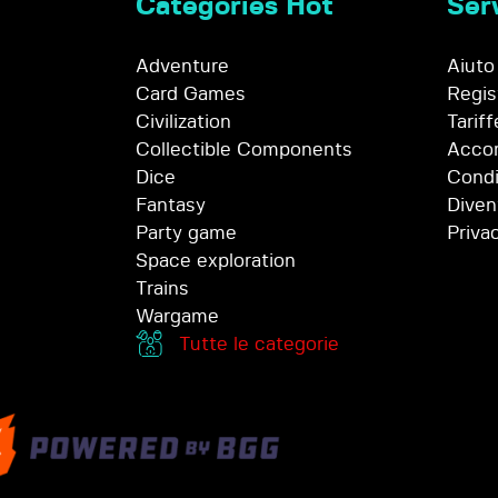
Categories Hot
Serv
Adventure
Aiuto
Card Games
Regis
Civilization
Tariff
Collectible Components
Accor
Dice
Condi
Fantasy
Diven
Party game
Priva
Space exploration
Trains
Wargame
Tutte le categorie