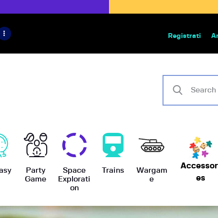
HOME
IL PROGETTO
Registrati
A
Bazar | vendita e scambio giochi
BoardGameBazar
SHOP
VENDI
SCAMBIA
CASE EDITRICI
AIUTO
Accessor
asy
Party
Space
Trains
Wargam
es
Game
Explorati
e
on
BLOG-NEWS