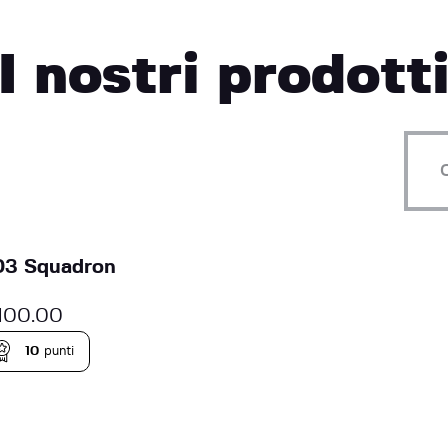
I nostri prodott
03 Squadron
100.00
10
punti