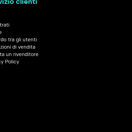
izio clienti
trati
e
do tra gli utenti
zioni di vendita
ta un rivenditore
cy Policy