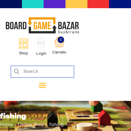
BoardGameBazar | vendita e scam
giochi da tavolo
BoardGameBazar
0
HOME
Carrello
Shop
Login
IL PROGETTO
SHOP
VENDI
SCAMBIA
CASE EDITRICI
AIUTO
BLOG-NEWS
fishing
EVENTI
Home
Online Shop
fishing