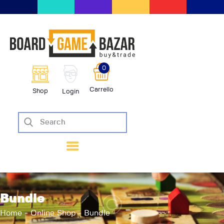
BoardGameBazar | vendita e scam
giochi da tavolo
BoardGameBazar
0
HOME
Carrello
Shop
Login
IL PROGETTO
SHOP
VENDI
SCAMBIA
CASE EDITRICI
AIUTO
BLOG-NEWS
Bundle
EVENTI
Home
Online Shop
Bundle