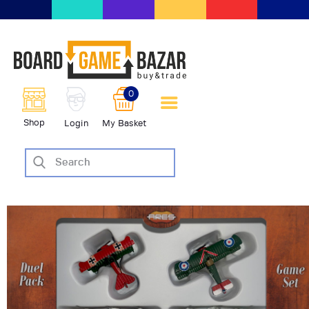
BoardGameBazar | vendita e
scambio giochi da tavolo
BoardGameBazar
0
HOME
Shop
Login
My Basket
IL PROGETTO
SHOP
VENDI
SCAMBIA
CASE EDITRICI
AIUTO
BLOG-NEWS
EVENTI