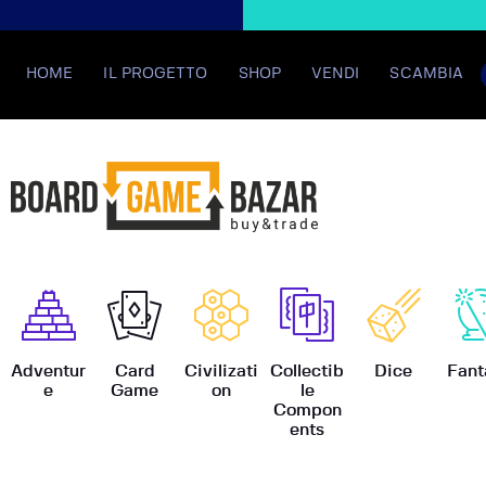
HOME
IL PROGETTO
SHOP
VENDI
SCAMBIA
BoardGame
Adventur
Card
Civilizati
Collectib
Dice
Fant
e
Game
on
le
Compon
ents