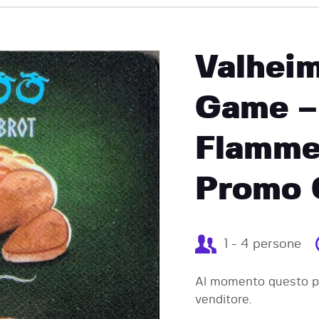
EVENTI
Valheim
Game –
Flamme
Promo 
1 - 4 persone
Al momento questo pr
venditore.