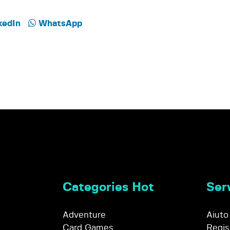
kedIn
WhatsApp
Categories Hot
Serv
Adventure
Aiuto
Card Games
Regis