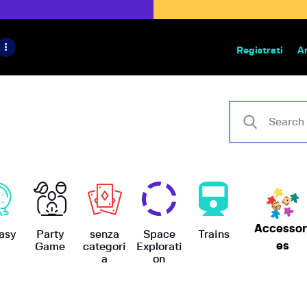
HOME
IL PROGETTO
Registrati
A
Bazar | vendita e scambio giochi
BoardGameBazar
SHOP
VENDI
SCAMBIA
CASE EDITRICI
Accessor
AIUTO
asy
Party
senza
Space
Trains
es
Game
categori
Explorati
a
on
BLOG-NEWS