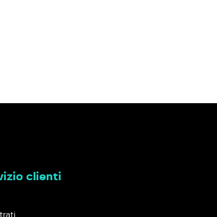
izio clienti
trati