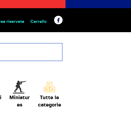
rea riservata
Carrello
 da tavolo
i
Miniatur
Tutte le
es
categorie