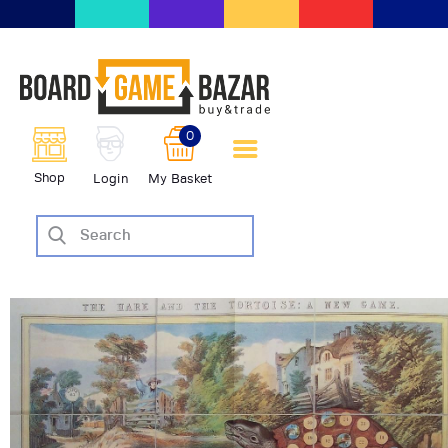
BoardGameBazar | vendita e
scambio giochi da tavolo
BoardGameBazar
0
HOME
Shop
Login
My Basket
IL PROGETTO
SHOP
VENDI
SCAMBIA
CASE EDITRICI
AIUTO
BLOG-NEWS
EVENTI