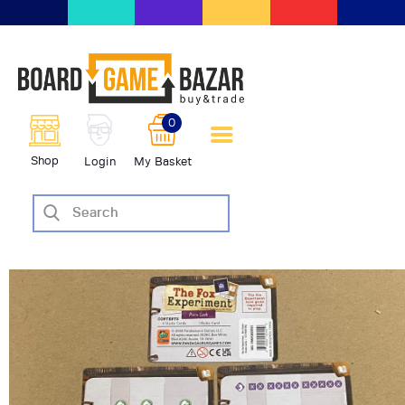
BoardGameBazar | vendita e
scambio giochi da tavolo
BoardGameBazar
0
HOME
Shop
Login
My Basket
IL PROGETTO
SHOP
VENDI
SCAMBIA
CASE EDITRICI
AIUTO
BLOG-NEWS
EVENTI