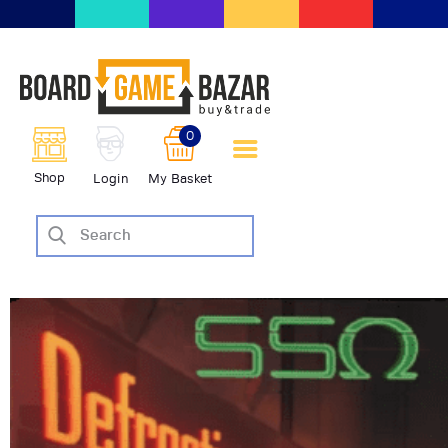
BoardGameBazar | vendita e
scambio giochi da tavolo
BoardGameBazar
0
HOME
Shop
Login
My Basket
IL PROGETTO
SHOP
VENDI
SCAMBIA
CASE EDITRICI
AIUTO
BLOG-NEWS
EVENTI