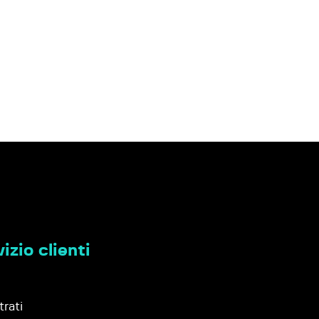
izio clienti
trati