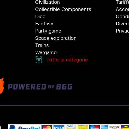
Civilization
Tariff
Collectible Components
Accor
Dice
Condi
Fantasy
Diven
Party game
Priva
Space exploration
Trains
Wargame
Tutte le categorie
t