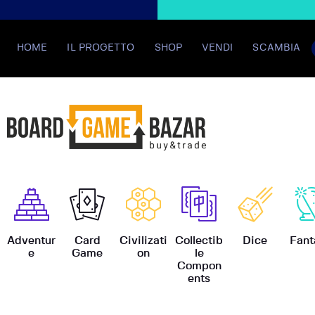
HOME
IL PROGETTO
SHOP
VENDI
SCAMBIA
BoardGame
Adventur
Card
Civilizati
Collectib
Dice
Fant
e
Game
on
le
Compon
ents