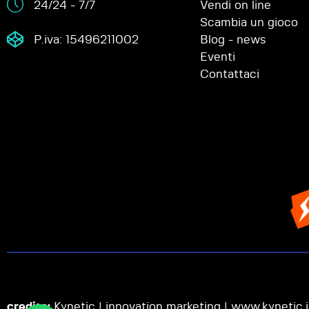
24/24 - 7/7
Vendi on line
Scambia un gioco
P.iva: 15496211002
Blog - news
Eventi
Contattaci
credits:
Kynetic | innovation marketing |
www.kynetic.i