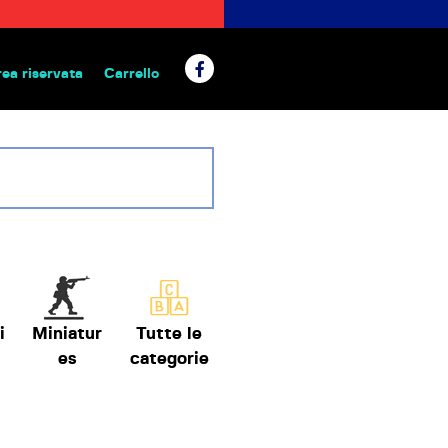
rea riservata
Carrello
 da tavolo
i
Miniatur
Tutte le
es
categorie