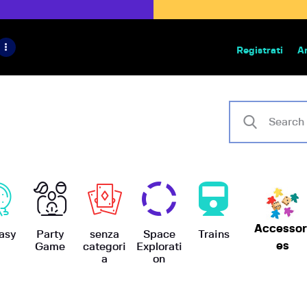
HOME
IL PROGETTO
Registrati
A
Bazar | vendita e scambio giochi
BoardGameBazar
SHOP
VENDI
SCAMBIA
CASE EDITRICI
Accessor
AIUTO
asy
Party
senza
Space
Trains
es
Game
categori
Explorati
a
on
BLOG-NEWS