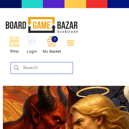
BoardGameBazar | vendita e
scambio giochi da tavolo
BoardGameBazar
0
HOME
Shop
Login
My Basket
IL PROGETTO
SHOP
VENDI
SCAMBIA
CASE EDITRICI
AIUTO
BLOG-NEWS
EVENTI