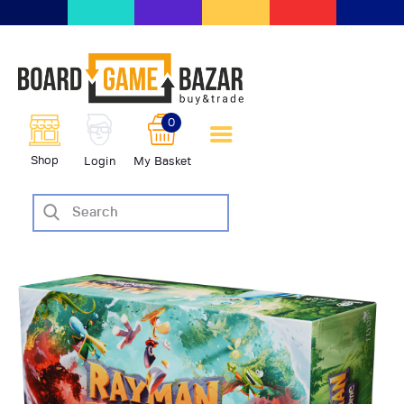
BoardGameBazar | vendita e
scambio giochi da tavolo
BoardGameBazar
0
HOME
Shop
Login
My Basket
IL PROGETTO
SHOP
VENDI
SCAMBIA
CASE EDITRICI
AIUTO
BLOG-NEWS
EVENTI