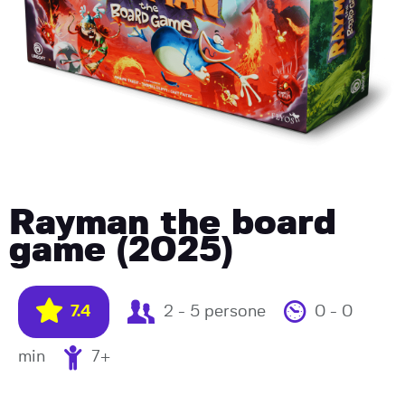
Rayman the board
game (2025)
7.4
2 - 5 persone
0 - 0
min
7+