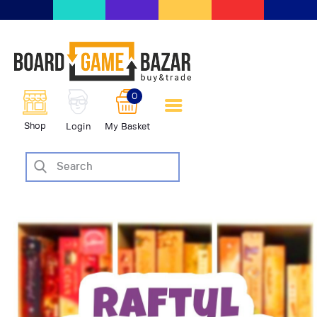
BoardGameBazar | vendita e
scambio giochi da tavolo
BoardGameBazar
0
HOME
Shop
Login
My Basket
IL PROGETTO
SHOP
VENDI
SCAMBIA
CASE EDITRICI
AIUTO
BLOG-NEWS
EVENTI