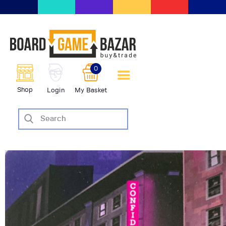
BoardGameBazar | vendita e
scambio giochi da tavolo
BoardGameBazar
0
HOME
Shop
Login
My Basket
IL PROGETTO
SHOP
VENDI
SCAMBIA
CASE EDITRICI
AIUTO
BLOG-NEWS
EVENTI