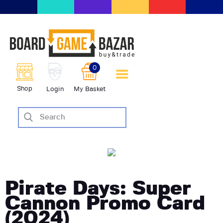
BoardGameBazar | vendita e
scambio giochi da tavolo
BoardGameBazar
0
HOME
Shop
Login
My Basket
IL PROGETTO
SHOP
VENDI
SCAMBIA
CASE EDITRICI
AIUTO
Pirate Days: Super
BLOG-NEWS
Cannon Promo Card
EVENTI
(2024)