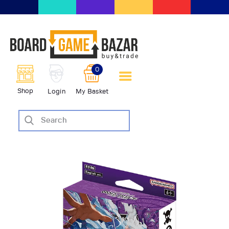
BoardGameBazar | vendita e
scambio giochi da tavolo
BoardGameBazar
0
HOME
Shop
Login
My Basket
IL PROGETTO
SHOP
VENDI
SCAMBIA
CASE EDITRICI
AIUTO
BLOG-NEWS
EVENTI