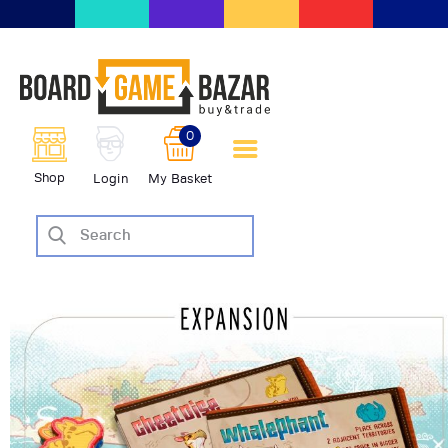
BoardGameBazar | vendita e
scambio giochi da tavolo
BoardGameBazar
0
HOME
Shop
Login
My Basket
IL PROGETTO
SHOP
VENDI
SCAMBIA
CASE EDITRICI
AIUTO
BLOG-NEWS
EVENTI