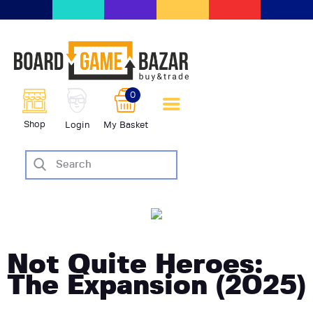
BoardGameBazar | vendita e
scambio giochi da tavolo
BoardGameBazar
0
HOME
Shop
Login
My Basket
IL PROGETTO
SHOP
VENDI
SCAMBIA
CASE EDITRICI
AIUTO
Not Quite Heroes:
BLOG-NEWS
The Expansion (2025)
EVENTI