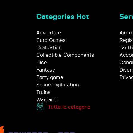
Categories Hot
Serv
Adventure
Aiuto
Card Games
Regis
Civilization
Tariff
Collectible Components
Accor
Dice
Condi
Fantasy
Diven
Party game
Priva
Space exploration
Trains
Wargame
Tutte le categorie