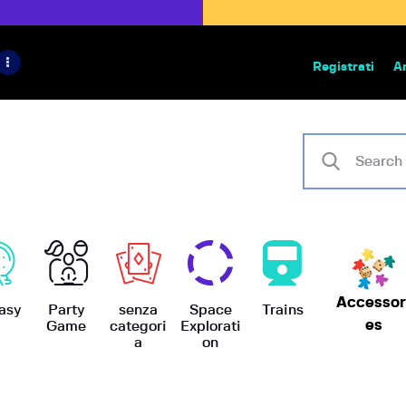
HOME
IL PROGETTO
Registrati
A
Bazar | vendita e scambio giochi
BoardGameBazar
SHOP
VENDI
SCAMBIA
CASE EDITRICI
Accessor
AIUTO
asy
Party
senza
Space
Trains
es
Game
categori
Explorati
a
on
BLOG-NEWS