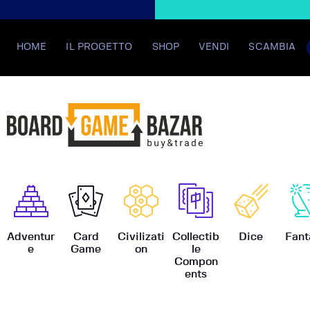
HOME
IL PROGETTO
SHOP
VENDI
SCAMBIA
BoardGame
Adventur
Card
Civilizati
Collectib
Dice
Fant
e
Game
on
le
Compon
ents