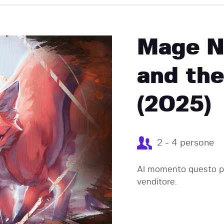
EVENTI
Mage No
and th
(2025)
2 - 4 persone
Al momento questo pr
venditore.