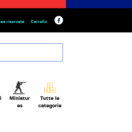
rea riservata
Carrello
 da tavolo
i
Miniatur
Tutte le
es
categorie