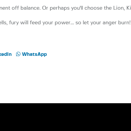
ent off balance. Or perhaps you'll choose the Lion, 
lls, fury will feed your power... so let your anger burn!
kedIn
WhatsApp