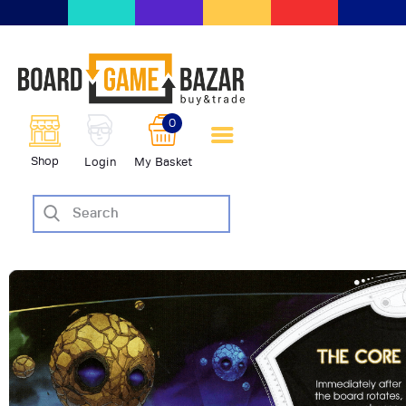
BoardGameBazar | vendita e
scambio giochi da tavolo
BoardGameBazar
0
HOME
Shop
Login
My Basket
IL PROGETTO
SHOP
VENDI
SCAMBIA
CASE EDITRICI
AIUTO
BLOG-NEWS
EVENTI