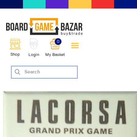
BoardGameBazar | vendita e
scambio giochi da tavolo
BoardGameBazar
0
HOME
Shop
Login
My Basket
IL PROGETTO
SHOP
VENDI
SCAMBIA
CASE EDITRICI
AIUTO
BLOG-NEWS
EVENTI