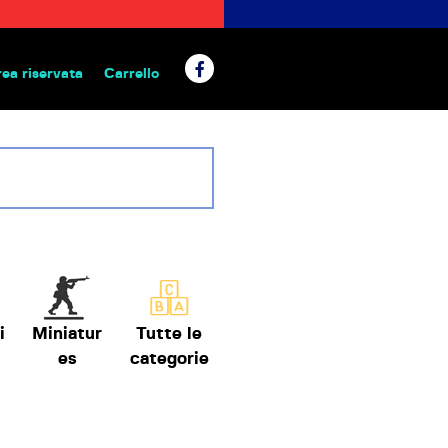
rea riservata
Carrello
 da tavolo
i
Miniatur
Tutte le
es
categorie