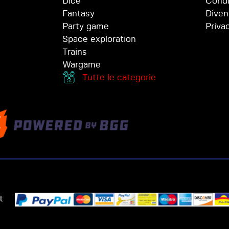
Dice
Condi
Fantasy
Diven
Party game
Priva
Space exploration
Trains
Wargame
Tutte le categorie
t