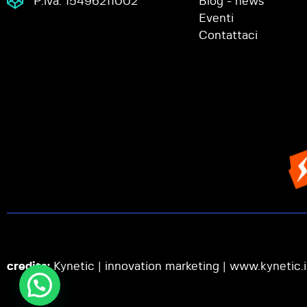
P.iva: 15496211002
Blog - news
Eventi
Contattaci
credits:
Kynetic | innovation marketing |
www.kynetic.i