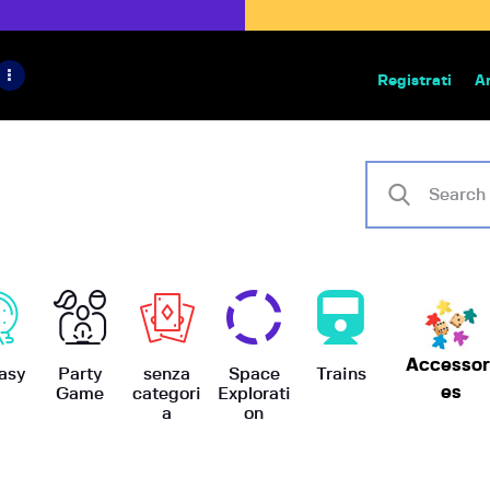
HOME
IL PROGETTO
Registrati
A
Bazar | vendita e scambio giochi
BoardGameBazar
SHOP
VENDI
SCAMBIA
CASE EDITRICI
Accessor
AIUTO
asy
Party
senza
Space
Trains
es
Game
categori
Explorati
a
on
BLOG-NEWS