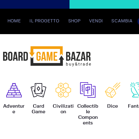
HOME
IL PROGETTO
SHOP
VENDI
SCAMBIA
BoardGame
Adventur
Card
Civilizati
Collectib
Dice
Fant
e
Game
on
le
Compon
ents