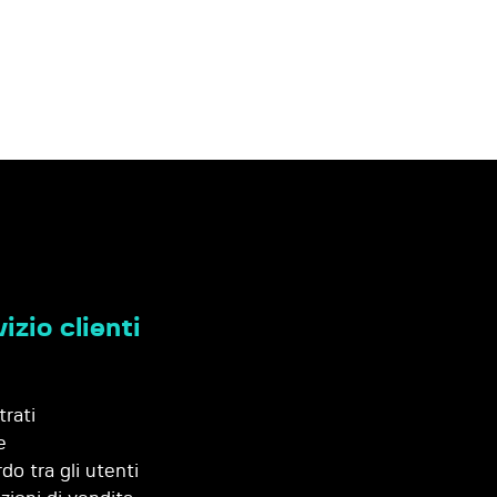
izio clienti
trati
e
do tra gli utenti