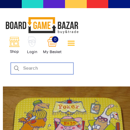
BoardGameBazar | vendita e
scambio giochi da tavolo
BoardGameBazar
0
HOME
Shop
Login
My Basket
IL PROGETTO
SHOP
VENDI
SCAMBIA
CASE EDITRICI
AIUTO
BLOG-NEWS
EVENTI