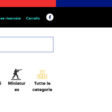
rea riservata
Carrello
 da tavolo
i
Miniatur
Tutte le
es
categorie