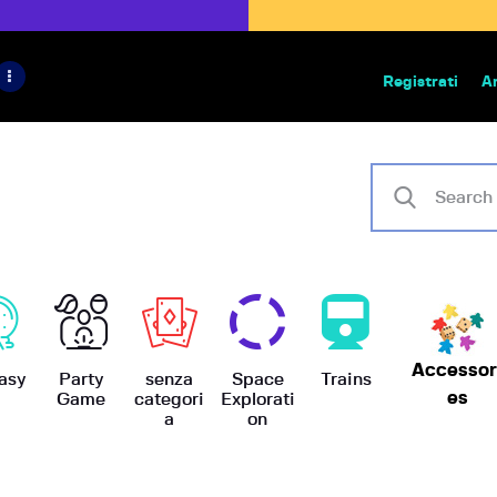
HOME
IL PROGETTO
Registrati
A
Bazar | vendita e scambio giochi
BoardGameBazar
SHOP
VENDI
SCAMBIA
CASE EDITRICI
Accessor
AIUTO
asy
Party
senza
Space
Trains
es
Game
categori
Explorati
a
on
BLOG-NEWS