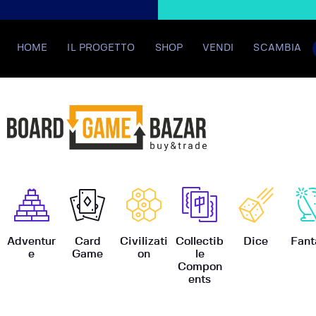
HOME
IL PROGETTO
SHOP
VENDI
SCAMBIA
BoardGame
Adventur
Card
Civilizati
Collectib
Dice
Fant
e
Game
on
le
Compon
ents