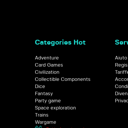
Categories Hot
Serv
Adventure
Aiuto
Card Games
Regis
Civilization
Tariff
Collectible Components
Accor
Dice
Condi
Fantasy
Diven
Party game
Priva
Space exploration
Trains
Wargame