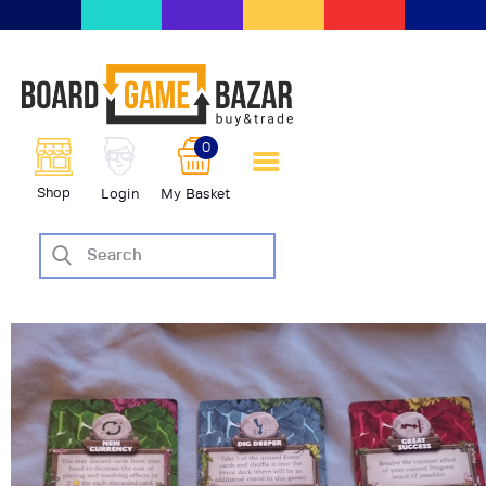
BoardGameBazar | vendita e
scambio giochi da tavolo
BoardGameBazar
0
HOME
Shop
Login
My Basket
IL PROGETTO
SHOP
VENDI
SCAMBIA
CASE EDITRICI
AIUTO
BLOG-NEWS
EVENTI