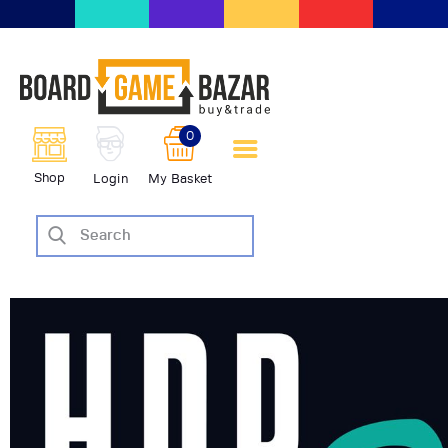
BoardGameBazar | vendita e
scambio giochi da tavolo
BoardGameBazar
0
HOME
Shop
Login
My Basket
IL PROGETTO
SHOP
VENDI
SCAMBIA
CASE EDITRICI
AIUTO
BLOG-NEWS
EVENTI