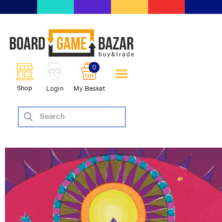
BoardGameBazar | vendita e
scambio giochi da tavolo
BoardGameBazar
0
HOME
Shop
Login
My Basket
IL PROGETTO
SHOP
VENDI
SCAMBIA
CASE EDITRICI
AIUTO
BLOG-NEWS
EVENTI