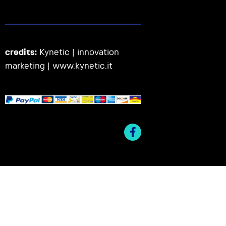
credits:
Kynetic | innovation
marketing |
www.kynetic.it