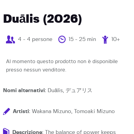
Duālis (2026)
4 - 4 persone
15 - 25 min
10+
Al momento questo prodotto non è disponibile
presso nessun venditore.
Nomi alternativi
: Duālis, デュアリス
Artisti
: Wakana Mizuno, Tomoaki Mizuno
Descrizione
: The balance of power keeps