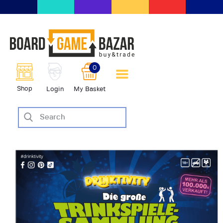
BoardGameBazar | vendita e
scambio giochi da tavolo
BoardGameBazar
0
HOME
Shop
Login
My Basket
IL PROGETTO
SHOP
VENDI
SCAMBIA
CASE EDITRICI
AIUTO
BLOG-NEWS
EVENTI