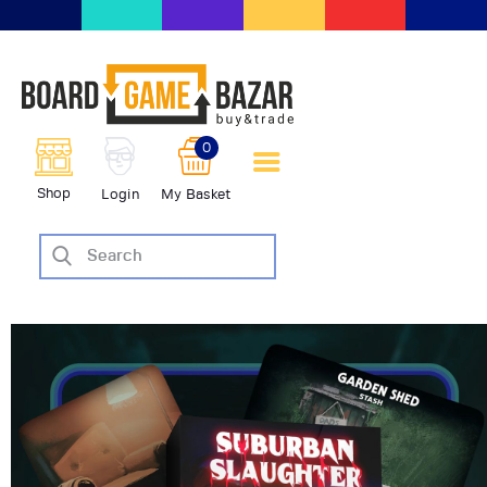
BoardGameBazar | vendita e
scambio giochi da tavolo
BoardGameBazar
0
HOME
Shop
Login
My Basket
IL PROGETTO
SHOP
VENDI
SCAMBIA
CASE EDITRICI
AIUTO
BLOG-NEWS
EVENTI