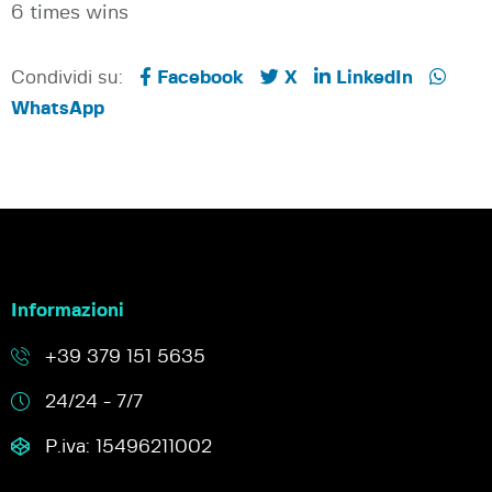
6 times wins
Condividi su:
Facebook
X
LinkedIn
WhatsApp
Informazioni
+39 379 151 5635
24/24 - 7/7
P.iva: 15496211002