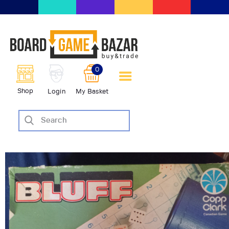
BoardGameBazar | vendita e
scambio giochi da tavolo
BoardGameBazar
0
HOME
Shop
Login
My Basket
IL PROGETTO
SHOP
VENDI
SCAMBIA
CASE EDITRICI
AIUTO
BLOG-NEWS
EVENTI