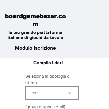
BoardGameBazar | vendita e
boardgamebazar.co
scambio giochi da tavolo
m
BoardGameBazar
la più grande piattaforma
italiana di giochi da tavola
HOME
Modulo iscrizione
IL PROGETTO
SHOP
VENDI
Compila i dati
SCAMBIA
Seleziona la tipologia di
CASE EDITRICI
utente:
AIUTO
BLOG-NEWS
EVENTI
[group gruppo-retail]