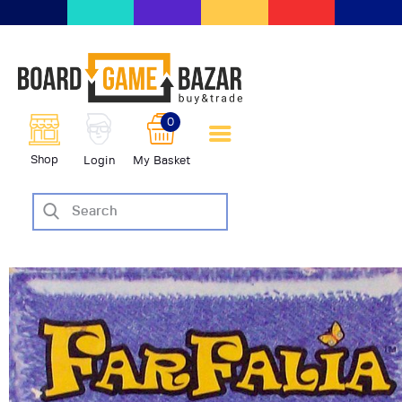
BoardGameBazar | vendita e
scambio giochi da tavolo
BoardGameBazar
0
HOME
Shop
Login
My Basket
IL PROGETTO
SHOP
VENDI
SCAMBIA
CASE EDITRICI
AIUTO
BLOG-NEWS
EVENTI