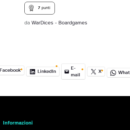
7
punti
da
WarDices - Boardgames
E-
Facebook
LinkedIn
X
What
mail
Informazioni