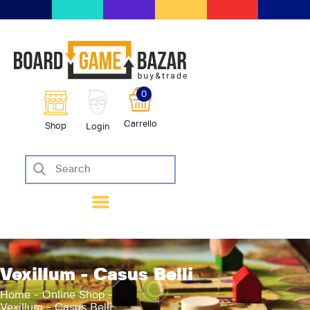
BoardGameBazar | vendita e scam
giochi da tavolo
BoardGameBazar
0
HOME
Carrello
Shop
Login
IL PROGETTO
SHOP
VENDI
SCAMBIA
CASE EDITRICI
AIUTO
BLOG-NEWS
Vexillum - Casus Belli
EVENTI
Home
Online Shop
Vexillum - Casus Belli