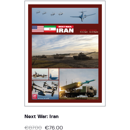
Next War: Iran
€
87.00
€
76.00