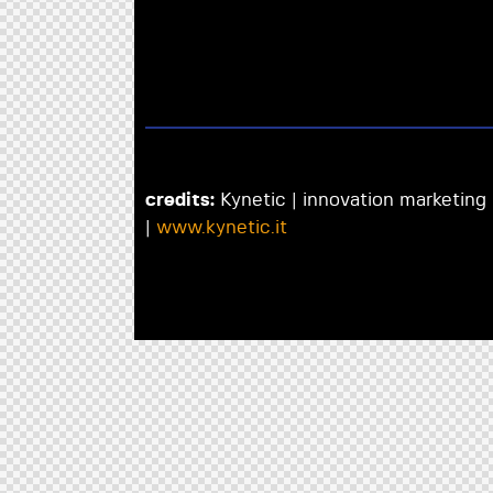
credits:
Kynetic | innovation marketing
|
www.kynetic.it