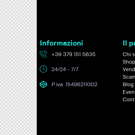
Informazioni
Il 
+39 379 151 5635
Chi 
Shop
24/24 - 7/7
Vendi
Scam
P.iva: 15496211002
Blog
Even
Cont